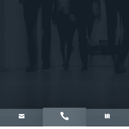


